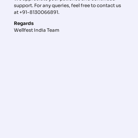
support. For any queries, feel free to contact us
JV Media
at +91-8130066891.
भारत के पहले एकीकृत वेलनेस और सीनियर केयर महोत्सव में 10,000 से अधिक
आगंतुकों ने लिया भाग
Regards
Wellfest India Team
Deshbandhu
आरोग्य फेस्ट 2025' का भव्य समापन, केंद्रीय राज्यमंत्री आठवले ने की शिरकत