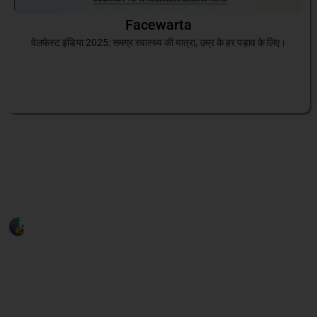
Facewarta
वेलफेस्ट इंडिया 2025: समग्र स्वास्थ्य की यात्रा, उम्र के हर पड़ाव के लिए।
About Organiser
The India Expo Centre & Mart, one of India’s top four integrated
exhibition and convention venues in Greater Noida, spans 58 acres
and boasts a complex covering 2,34,453.29 square meters. This
facility combines trade marts with exhibition and convention spaces,
hosting over 900 factory-compliant manufacturers and exporters.