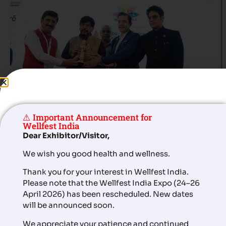
The News15
वेलफेस्ट इंडिया 2026 को व्यापक बनाने के लिए इसके अंतर्गत तीन नए एक्सपो की
घोषणा
⚠️ Important Announcement for
Wellfest India
Dear Exhibitor/Visitor,
We wish you good health and wellness.
Thank you for your interest in Wellfest India.
Please note that the Wellfest India Expo (24–26
April 2026) has been rescheduled. New dates
will be announced soon.
We appreciate your patience and continued